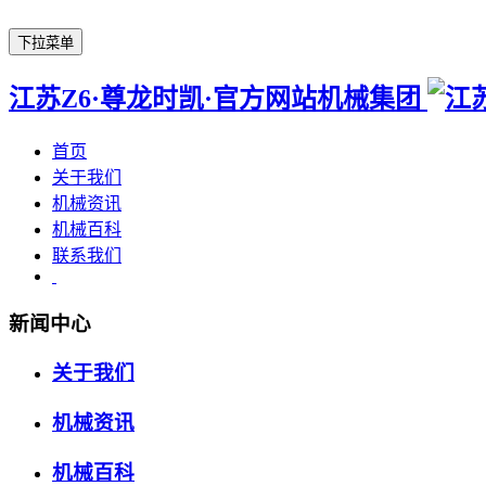
下拉菜单
江苏Z6·尊龙时凯·官方网站机械集团
首页
关于我们
机械资讯
机械百科
联系我们
新闻中心
关于我们
机械资讯
机械百科