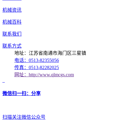
机械资讯
机械百科
联系我们
联系方式
地址：江苏省南通市海门区三星镇
电话：0513-82355056
传真：0513-82282025
网址：http://www.qlmcgs.com
微信扫一扫：分享
扫描关注微信公众号