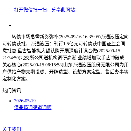
打开微信扫一扫，分享此网站
转债市场急需新券弥补(2025-09-16 16:35:05)万通液压定向
可转债获批，万通液压：刊行1.5亿元可转债获中国证监会同
意批复 盘古智能拟大额认购开展深度计谋合做(2025-09-15
21:34:50)北交所公司送机构调研高潮 业绩增加取手艺冲破成
关心核心(2025-09-15 06:15:58)山东万通液压股份无限公司为用
户供给产物先期设想、开辟选型、设想方案定型、售后办事等
定制化方案。
热门资讯
2026-05-19
保品畅通渠道通顺
关于我们