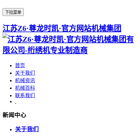
下拉菜单
江苏Z6·尊龙时凯·官方网站机械集团
首页
关于我们
机械资讯
机械百科
联系我们
新闻中心
关于我们