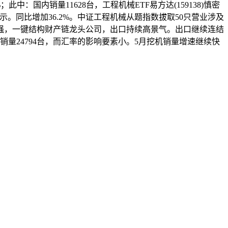
内销量11628台，工程机械ETF易方达(159138)慎密
示。同比增加36.2%。中证工程机械从题指数拔取50只营业涉及
强，一键结构财产链龙头公司，出口持续高景气。出口继续连结
量24794台，而汇率的影响要素小。5月挖机销量增速继续快