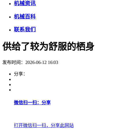
机械资讯
机械百科
联系我们
供给了较为舒服的栖身
发布时间：2026-06-12 16:03
分享：
微信扫一扫：分享
打开微信扫一扫，分享此网站