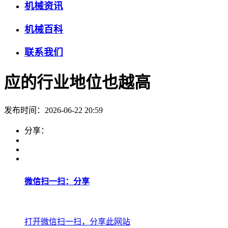
机械资讯
机械百科
联系我们
应的行业地位也越高
发布时间：2026-06-22 20:59
分享：
微信扫一扫：分享
打开微信扫一扫，分享此网站