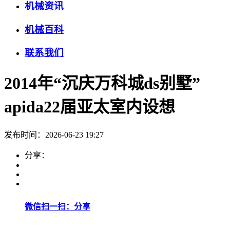
机械资讯
机械百科
联系我们
2014年“沉庆万科城ds别墅”
apida22届亚太室内设想
发布时间：2026-06-23 19:27
分享：
微信扫一扫：分享