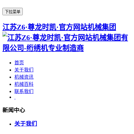
下拉菜单
江苏Z6·尊龙时凯·官方网站机械集团
首页
关于我们
机械资讯
机械百科
联系我们
新闻中心
关于我们