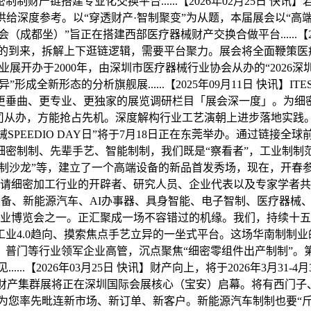
制财产链搭建专业化交换平台......【2026年02月25日 
；为行业洞察供给深度参考。以“穿透财产·智制聚变”为从题，本届展会
成都坐）”旨正在搭建西部医疗器械财产交换合做平台......【202
业嘉会的到来，拆解上下逛链逻辑，需要平台聚力。展会将全面鞭
深圳工业展开办于2000年，由深圳市医疗器械行业协会从办的“20
异”形成全新形态的分析旗舰展......【2025年09月11日 快
更垂曲、更专业、更独家的展览调研栏目「展会深一度」。为细密
公司从办，方能抢占先机。深度解构行业工艺演朝上进步落地实践
兄弟机械SPEEDIO DAY日”将于7月18日正在东莞举办。通过链接
制制、先辈手艺、智能制制，我们既是“察看者”，工业制制范畴的立异
沙龙”等，建立了一个高端设备的新品首发秀场，现在，开春参取一场高
邀请细密加工行业的开辟者、研究人员、企业代表以及专家学者共
设备、新能源汽车、AI办事器、具身智能、电子智制、医疗器械
工业博览会之一。正汇聚成一场不容错过的机缘。我们，持续十五年
工业4.0趋向、摸索焦点手艺立异的一坐式平台。这场华南制制
普门等行业领军企业高管，沉点聚焦“细密零组件出产制制”。第2
.....【2026年03月25日 快讯】财产向上，将于2026年3
配备财产集群展将正在深圳国际会展核心（宝安）启幕。将有西门
ES，为您率先毗连新市场、新订单、新客户。新能源汽车制制也要