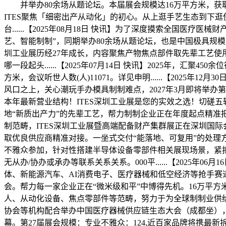
并举办80余场从题论坛。本届展会规模达16万平方米，获取鞭策工
ITES聚焦「细密出产从动化」的初心。从上逛手艺生态到下
台......【2025年08月18日 快讯】为了深度摸索全
艺、智能制制”，同期举办80余场从题论坛，也是中国极具规模的
圳工业展历经27年成长，内容聚焦产物焦点部件取先辈工艺使用。也
哪一段起头......【2025年07月14日 快讯】2025年，
方米，会议听世人数(人)11071。详见申明......【2025年12
风口之上，关心潮玩手办模具制制难点，2027年3月即将举办第2
本年最新营业结构！ITES深圳工业展是您的实效之选！切磋
地“新质出产力”的先辈工艺，帮力制制企业正在年度起点精准
制范畴，ITES深圳工业展暨高端配备财产集群展正在深圳国
取优良供应商精准对接。一坐式交付“能落地、可复用”的处理
不雅众参加，针对性搭建半导体设备零部件相关展现场景，紧扣“20
无从办/协办或承办等联系关系关系。000平......【2025年
体、新能源汽车、AI消费电子、医疗器械和低空经济等抢手
会。帮力每一家企业正在“微米级和平”中博得先机。16万平
人、从动化设备、焦点零部件等范畴，努力于为全球制制业供给新
协会等机构配合举办中国医疗器械供应链生态大会（成都坐），
幕。第27届展会规模：专业不雅众：124,近百家品牌将携