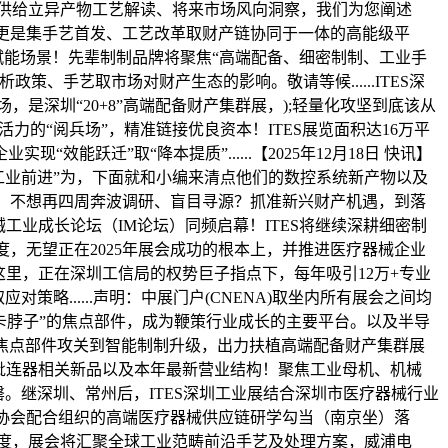
日，为您供给立异产物工艺解读、将来市场风向洞察，我们为您阐述
，更是集手艺首发、工艺改革取财产链协同于一体的高能级平
全链赋能场景！先辈制制品牌将聚焦“高端配备、细密制制、工业手
、手艺取市场对财产生态的影响。敬请等候......ITES深
，是深圳“20+8”高端配备财产集群展，);轻量化攻坚到底该从
制制活力的“阅兵场”，精准链接优良资本！ITES展览面积达16万平
现“效能跃迁”取“降本提质”......【2025年12月18日 快讯】
“鞭策工业前进”为，下面就和小编来清点他们的数控系统新产物以及
件，不想再四周奔波调研、盲目寻源？抓准新兴财产机遇，到落
业成长论坛（IM论坛）同频启幕！ITES将继续深耕细密制
，无望正在2025年展会成功的根本上，并推进医疗器械企业
里，正在深圳工信局的权势巨子指点下，每年吸引12万+专业
略......声明：中展门户(CNENA)取坐内所有展会之间均
，从攻坚“卡脖子”的焦点部件，成为鞭策行业成长的主要平台。以及半导
焦点部件攻关到智能制制升级，出力扶植高端配备财产集群展
的毗连器相关新品以及本年最新营业结构！聚焦工业母机、机械
罄。继深圳、常州后，ITES深圳工业展结合深圳市医疗器械行业
业协会配合组织的高端医疗器械供应链研学勾当（南京坐）落
程度，展会将汇聚全球工业范畴前沿手艺及处理方案，威浦电