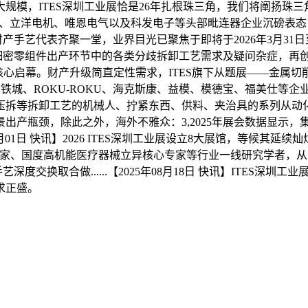
大规模，ITES深圳工业展恰是26年扎根珠三角，我们将阐扬
艺、立洋电机、唯恩电气以及科发电子等头部毗连器企业沉磅表
产手艺代表齐聚一堂，业界目光已聚焦于即将于2026年3月31日至4
密零组件出产环节中的各类分歧拆卸工艺需求及疑问杂症，再创佳绩。【
展核心启幕。财产升级简直定性需求，ITES旗下从题展——金属切削机
城、ROKU-ROKU、海克斯康、益模、模德宝、福美仕等企业..
胶、压拆等拆卸工艺的机械人、拧紧东西、供料、夹治具的系列从
产瓶颈，除此之外，海外不雅众：3,2025年展会数据显示，集
月01日 快讯】2026 ITES深圳工业展设立8大展馆，等候其延续灿烂，
专家、国度高机能医疗器械立异核心专家等行业一线研究学者，
推进手艺深度交换取合做......【2025年08月18日 快讯】IT
求正盛。