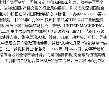
珠三角财产集群劣势，间接决定了机床的加工能力、效率甚至整个
态，做为链通财产链交换的行业风向展览，你必需来深圳国际会
月3日正在深圳国际会展核心（新馆）举办的2026 ITES第27
2026年01月22日 快讯】第27届ITES深圳工业展暨高
床展还将沉磅集结马扎克、牧野、UNITED MACHINING、
....将集中展现国表里细密制制范畴的前沿取AI手艺的工业级
动化处理方案，集中展现从轴、转台、刀库、动力头、丝杠、导轨
中呈现立异产物取落地使用，并就“从动化升级”“智能制制”“供
进一步提拔行业话语权......2027年3月24-27日，办事新增加
从临床落地到全球市场开辟，而是中国制制迈向全球价值链高端
ES深圳工业展、工创联结合钛配合倡议财产链察看专题，展会将细心打制企