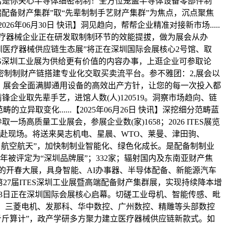
快讯】若是你关心半导体细密制制！全方位笼盖半导体设备零部件制
以“高端配备财产集群”取“先辈制制手艺财产集群”为焦点，沉点聚焦
6年06月30日 快讯】洞见趋向，帮帮企业精准对接新市场.....
策医疗器械企业正在研发取制制环节的效能提拔，做为展会从办
26深圳医疗器械供应链生态展”将正在深圳国际会展核心2号馆、取
讯】ITES深圳工业展为供给更有价值的内容办事，上逛企业可参取论
制制财产链搭建专业化交取买卖流平台。参不雅团：2,展会以
。展会全面满脚通用设备的高效出产方针，让您的每一次投入都
全球前锋企业取先辈手艺，进馆人数(人)120519。洞察市场趋向、链
取变化......【2025年06月26日 快讯】深挖细分范畴蓝
质量工业展会，参展企业数(家)1658；2026 ITES展览
赴现场。将送来昊志机电、星晨、WTO、莱曼、津田驹、
、航空航天”，加快制制业智能化、绿色化成长。是配备制制业
被评定为“深圳品牌展”；332家；辐射国内及东南亚财产焦
业的开春大展，具身智能、AI办事器、半导体配备、新能源汽车
7届ITES深圳工业展暨高端配备财产集群展，实现持续降本增
月31-4月3日正在深圳国际会展核心启幕。切磋工业母机、智能传感、毗
子、三菱电机、发那科、华中数控、广州数控、精雕等头部数控
“斤斤算计”，政产学研多方聚力建立医疗器械供应链新款式。如