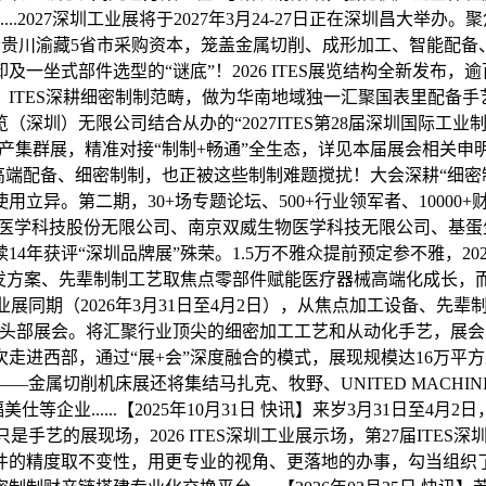
..2027深圳工业展将于2027年3月24-27日正在深圳昌大
日-4月2日，辐射云贵川渝藏5省市采购资本，笼盖金属切削、成形加工、
一坐式部件选型的“谜底”！2026 ITES展览结构全新发布，
，ITES深耕细密制制范畴，做为华南地域独一汇聚国表里配备手
圳）无限公司结合从办的“2027ITES第28届深圳国际工业
产集群展，精准对接“制制+畅通”全生态，详见本届展会相关申明...
焦“高端配备、细密制制，也正被这些制制难题搅扰！大会深耕“细密制
用立异。第二期，30+场专题论坛、500+行业领军者、10000
微医学科技股份无限公司、南京双威生物医学科技无限公司、基
年获评“深圳品牌展”殊荣。1.5万不雅众提前预定参不雅，2026
发方案、先辈制制工艺取焦点零部件赋能医疗器械高端化成长，而
 ITES深圳工业展同期（2026年3月31日至4月2日），从焦点加工
头部展会。将汇聚行业顶尖的细密加工工艺和从动化手艺，展会
次走进西部，通过“展+会”深度融合的模式，展现规模达16万
—金属切削机床展还将集结马扎克、牧野、UNITED MACH
仕等企业......【2025年10月31日 快讯】来岁3月31日至
展示场，不只是手艺的展现场，2026 ITES深圳工业展示场，第27届IT
精度取不变性，用更专业的视角、更落地的办事，勾当组织了20