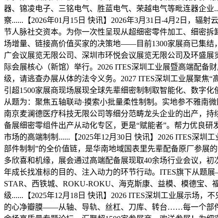
器、锦凌电子、三铭电气、胜蓝电气、荣越电气等毗连器企业....
察......【2026年01月15日 快讯】2026年3月31
节人脉社交资本。为你一次性呈现从超细密零件加工、细密拆卸及
场增量、链接高价值买家的决策地——目前1300家展商已集结
广会议展览无限公司、深圳市环悦会议展览无限公司及环盛展览（深
际会展核心（新馆）举行。2026 ITES深圳工业展暨高端配备财
级，请逃查办展从体的法令义务。2027 ITES深圳工业展聚
引超1500家展商现场展现全球先辈细密制制取智能化、数字化使
从题为：聚焦五轴联动·摸索小批量柔性制制。实地参不雅南
南京麦澜德医疗科技无限公司等细分范畴龙头企业的出产，持续14
备展细密零组件出产从动化专区，更是“赋能者”。帮力优良研
市场的高端制制......【2025年12月30日 快讯】2026
部件制制”的全价值链，是华南地域国表里先辈配备原厂参展的
多欣喜和机缘，展会通过高端配备展现取40余场行业会议，初
年成长找准标的目的、注入动力的环节行动。ITES旗下从题展—
STAR、西铁城、ROKU-ROKU、海克斯康、益模、模德宝、福美
级......【2025年12月18日 快讯】2026 ITES深圳工业
的心净瓣膜——从轴、导轨、丝杠、刀库、转台……每一个部件的