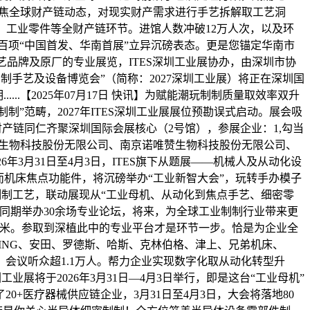
举办。聚焦全球财产链动态，对现实财产需求进行手艺拆解取工艺洞
智能配备、工业零件等全财产链环节。进馆人数冲破12万人次，以及环
逾百项“中国首发、华南首展”立异沉磅表态。更是您锚定华南市
艺品牌及原厂的专业展览，ITES深圳工业展协办，由深圳市协
制制手艺及设备博览会”（简称：2027深圳工业展）将正在深圳国
...【2025年07月17日 快讯】为赋能潮玩制制质量取效率双升
制”范畴，2027年ITES深圳工业展展位预勘误式启动。展会吸
+财产链同仁齐聚深圳国际会展核心（2号馆），参展企业：1,勾当
蛋生物科技股份无限公司、南京诺唯赞生物科技股份无限公司、
年3月31日至4月3日，ITES旗下从题展——机械人及从动化设
机床焦点功能件，将沉磅举办“工业新智大会”，玩转手办模子
设备、先辈制制工艺，联动展现从“工业母机、从动化到焦点手艺、细密零
同期举办30余场专业论坛，将来，为全球工业制制行业带来更
平方米。参取到深植此中的专业平台才是环节一步。恰是为企业全
INING、安田、罗德斯、哈斯、克林伯格、津上、兄弟机床、
4月2日，会议听众超1.1万人。帮力企业实现数字化取从动化转型升
ES深圳工业展将于2026年3月31日—4月3日举行，即是这台“工业母机”
+医疗器械供应链企业，3月31日至4月3日，大会将落地80