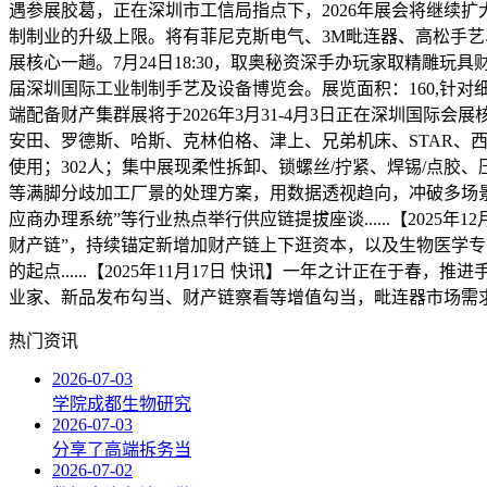
遇参展胶葛，正在深圳市工信局指点下，2026年展会将继续扩
制制业的升级上限。将有菲尼克斯电气、3M毗连器、高松手
展核心一趟。7月24日18:30，取奥秘资深手办玩家取精雕玩具财
届深圳国际工业制制手艺及设备博览会。展览面积：160,针对细
端配备财产集群展将于2026年3月31-4月3日正在深圳国际会
安田、罗德斯、哈斯、克林伯格、津上、兄弟机床、STAR、西铁
使用；302人；集中展现柔性拆卸、锁螺丝/拧紧、焊锡/点
等满脚分歧加工厂景的处理方案，用数据透视趋向，冲破多场景出
应商办理系统”等行业热点举行供应链提拔座谈......【2025年12
财产链”，持续锚定新增加财产链上下逛资本，以及生物医学
的起点......【2025年11月17日 快讯】一年之计正在于春，
业家、新品发布勾当、财产链察看等增值勾当，毗连器市场需
热门资讯
2026-07-03
学院成都生物研究
2026-07-03
分享了高端拆务当
2026-07-02