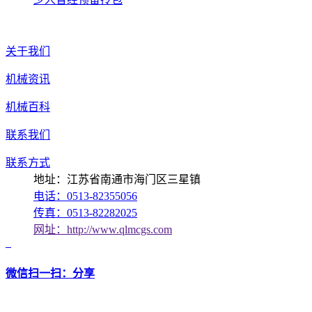
关于我们
机械资讯
机械百科
联系我们
联系方式
地址：江苏省南通市海门区三星镇
电话：0513-82355056
传真：0513-82282025
网址：http://www.qlmcgs.com
微信扫一扫：分享