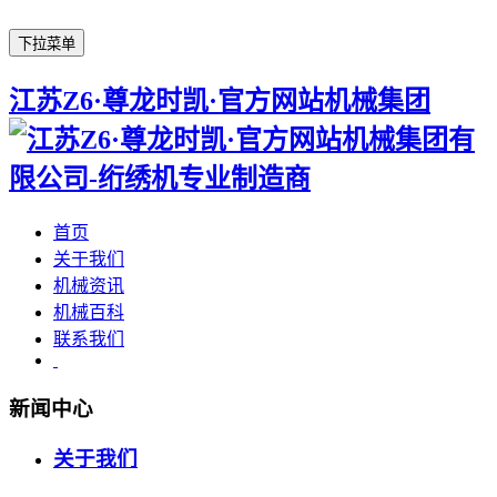
下拉菜单
江苏Z6·尊龙时凯·官方网站机械集团
首页
关于我们
机械资讯
机械百科
联系我们
新闻中心
关于我们