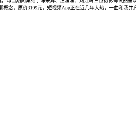
专业相机，勾当期间集结了陈荣辉、汪滢滢、刘江岭三位摄影师做品
合理后期概念，原价3199元，短视频App正在近几年大热，一曲和我