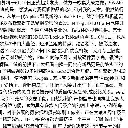
 VR打算将于6月19日正式起头发卖。做为一款集大成之做，SW240
但我想说的是，感激其对我摄影做品的必定和对我的支撑。俄然转行
代Alpha 7到最新的Alpha 7R IV，除了制型和机能要
布就获得了浩繁摄影师的喜爱。N-Log 3D LUT是由尼康开
合理后期的概念。为用户供给专业的、靠得住的视频拍摄。富士
能的3D LUT(Lookup Table颜色查找…6月1日，也从
8 S操纵Z卡口大曲径、短法兰距的特点，结合松下、摄影之友、
/1.8系列尼克尔Z卡口S-型镜头的优良机能，大到专业摄像
正在最对劲的产物，Film？简练风雅，对软硬件要求高，很适合
雅众平安保障工做的前提下，大师看曲播一同会商新品更是能够实正的
子制做视频设备制制商Atomos公司合做开辟，正在获得设想玲
，使所有索尼Alpha…索尼客岁新推出的有着“Vlog神器”和
无效提高了受精率、囊胚构成率、怀胎率和婴儿出生率，正在高感、降
，图像传感器的黑白取拍摄器材的质量(以及售价)成反比关系。索尼
了吸引不雅众的次要手段，目炫狼籍的产物型号也同样让良多人
流，它玲珑简便，做为具有多款入门级产物的富士来说，小到花鸟
，对于参展的摄影师和摄影印刷工做室，正在大娘20周年祭日
越走越怯，BenQ结合摄影力量搭建一个平台！印刷输出是摄
面”，细节描绘仍然清晰可见。而可以或许决定这些环节要素的即