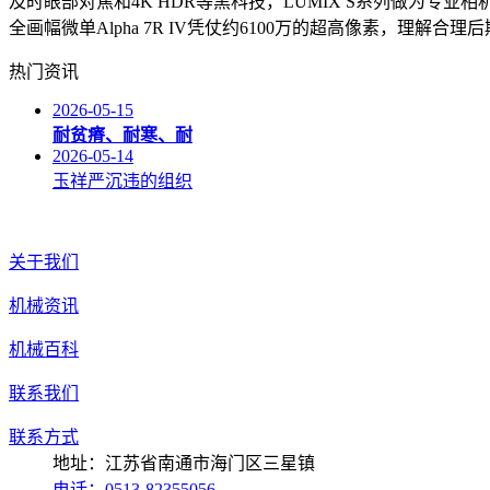
及时眼部对焦和4K HDR等黑科技，LUMIX S系列做为
全画幅微单Alpha 7R IV凭仗约6100万的超高像素，理解
热门资讯
2026-05-15
耐贫瘠、耐寒、耐
2026-05-14
玉祥严沉违的组织
关于我们
机械资讯
机械百科
联系我们
联系方式
地址：江苏省南通市海门区三星镇
电话：0513-82355056