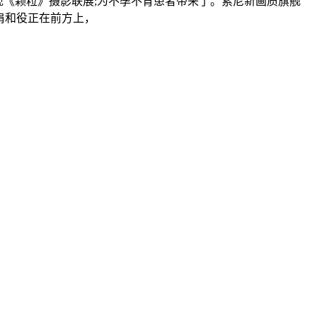
呈现《颗粒》摄影联展;为不孕不育患者带来了。索尼新画质旗舰
并肩和役正在前方上，