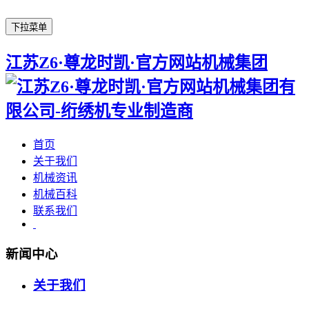
下拉菜单
江苏Z6·尊龙时凯·官方网站机械集团
首页
关于我们
机械资讯
机械百科
联系我们
新闻中心
关于我们