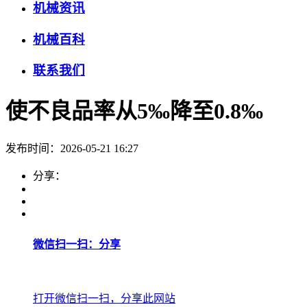
机械资讯
机械百科
联系我们
使不良品率从5‰降至0.8‰
发布时间：2026-05-21 16:27
分享：
微信扫一扫：分享
打开微信扫一扫，分享此网站