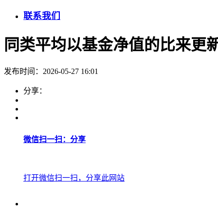
联系我们
同类平均以基金净值的比来更
发布时间：2026-05-27 16:01
分享：
微信扫一扫：分享
打开微信扫一扫，分享此网站