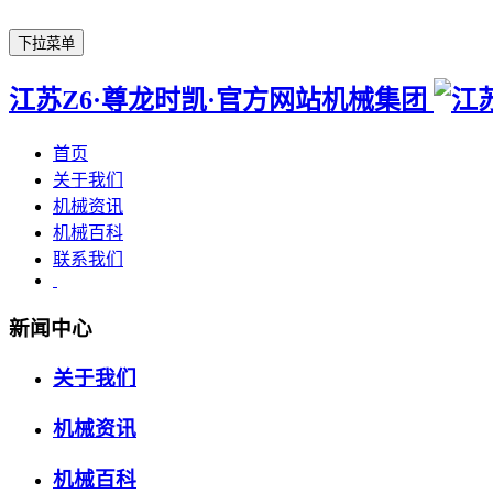
下拉菜单
江苏Z6·尊龙时凯·官方网站机械集团
首页
关于我们
机械资讯
机械百科
联系我们
新闻中心
关于我们
机械资讯
机械百科