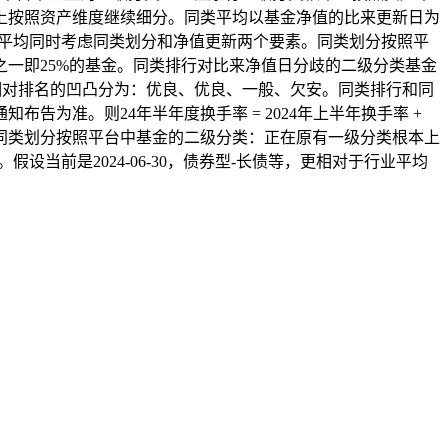
上按照资产维度继续细分。同类平均以基金净值的比来更新日为
类平均同时考虑同类划分和净值更新两个要素。同类划分按照平
一即25%的基金。同类排行对比来净值日分歧的二级分类基金
相对排名的凹凸分为：优良、优良、一般、欠安。同类排行和同
为准。则24年半年度换手率 = 2024年上半年换手率 +
。同类划分按照平台中基金的二级分类：正在原有一级分类根本上
前是2024-06-30，债券型-长债等，更相对于行业平均