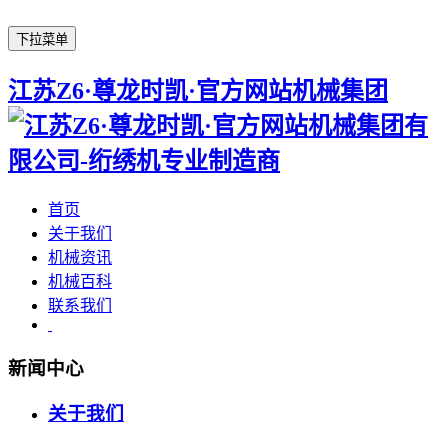
下拉菜单
江苏Z6·尊龙时凯·官方网站机械集团
首页
关于我们
机械资讯
机械百科
联系我们
新闻中心
关于我们