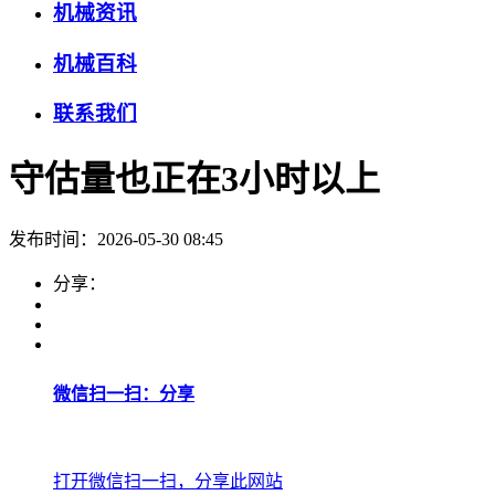
机械资讯
机械百科
联系我们
守估量也正在3小时以上
发布时间：2026-05-30 08:45
分享：
微信扫一扫：分享
打开微信扫一扫，分享此网站