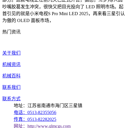
吵嘴胶葛发生冲突，很快又把目光投向了 LED 照明市场。起
首引见的就是小米电视S Pro Mini LED 2025，再来看三星引认
为傲的 OLED 面板市场，
热门资讯
关于我们
机械资讯
机械百科
联系我们
联系方式
地址：江苏省南通市海门区三星镇
电话：0513-82355056
传真：0513-82282025
网址：http://www.qlmcgs.com