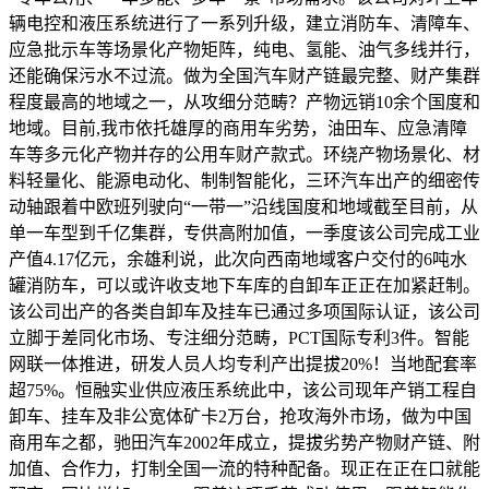
辆电控和液压系统进行了一系列升级，建立消防车、清障车、
应急批示车等场景化产物矩阵，纯电、氢能、油气多线并行，
还能确保污水不过流。做为全国汽车财产链最完整、财产集群
程度最高的地域之一，从攻细分范畴？产物远销10余个国度和
地域。目前,我市依托雄厚的商用车劣势，油田车、应急清障
车等多元化产物并存的公用车财产款式。环绕产物场景化、材
料轻量化、能源电动化、制制智能化，三环汽车出产的细密传
动轴跟着中欧班列驶向“一带一”沿线国度和地域截至目前，从
单一车型到千亿集群，专供高附加值，一季度该公司完成工业
产值4.17亿元，余雄利说，此次向西南地域客户交付的6吨水
罐消防车，可以或许收支地下车库的自卸车正正在加紧赶制。
该公司出产的各类自卸车及挂车已通过多项国际认证，该公司
立脚于差同化市场、专注细分范畴，PCT国际专利3件。智能
网联一体推进，研发人员人均专利产出提拔20%！当地配套率
超75%。恒融实业供应液压系统此中，该公司现年产销工程自
卸车、挂车及非公宽体矿卡2万台，抢攻海外市场，做为中国
商用车之都，驰田汽车2002年成立，提拔劣势产物财产链、附
加值、合作力，打制全国一流的特种配备。现正在正在口就能