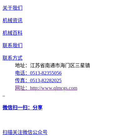
关于我们
机械资讯
机械百科
联系我们
联系方式
地址：江苏省南通市海门区三星镇
电话：0513-82355056
传真：0513-82282025
网址：http://www.qlmcgs.com
微信扫一扫：分享
扫描关注微信公众号