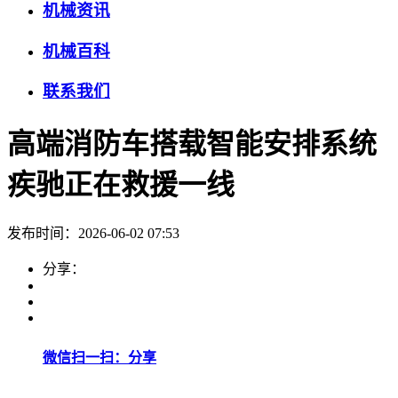
机械资讯
机械百科
联系我们
高端消防车搭载智能安排系统
疾驰正在救援一线
发布时间：2026-06-02 07:53
分享：
微信扫一扫：分享