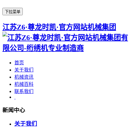
下拉菜单
江苏Z6·尊龙时凯·官方网站机械集团
首页
关于我们
机械资讯
机械百科
联系我们
新闻中心
关于我们