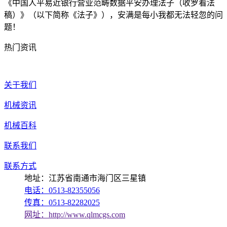
《中国人平易近银行营业范畴数据平安办理法子（收罗看法
稿）》（以下简称《法子》），安满是每小我都无法轻忽的问
题！
热门资讯
关于我们
机械资讯
机械百科
联系我们
联系方式
地址：江苏省南通市海门区三星镇
电话：0513-82355056
传真：0513-82282025
网址：http://www.qlmcgs.com