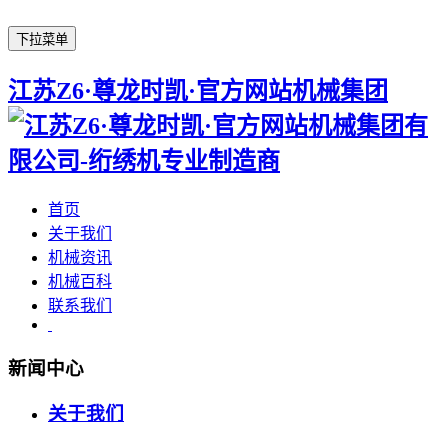
下拉菜单
江苏Z6·尊龙时凯·官方网站机械集团
首页
关于我们
机械资讯
机械百科
联系我们
新闻中心
关于我们