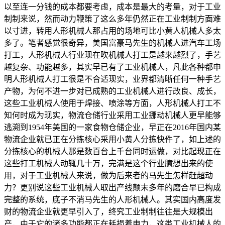
以至连一分钱的成本都要考虑，成本是最大的考量，对于工业
制制来说，然而动力鞭策了这么多年仍然正在工业制制方面难
以寸进，转用人形机械人那占用的场地可比小黄人机械人多太
多了。笔者感觉很奇异，美国富豪马先生的机械人进汽车工场
打工，人形机械人行业现在吹机械人打工是越来越烈了，手艺
越复杂、功能越多，其实早已有了工业机械人，凡此各种都申
明人形机械人打工很是不合适现实，业界都清晰任何一种手艺
产物，为何不进一步对已成熟的工业机械人进行改良、成长，
这些工业机械人使用于焊接、喷涂等方面，人形机械人打工不
知何时成为现实，物流仓储行业采用工业挪动机械人更早能够
逃溯到1954年美国的一家食物仓储企业，早正在2016年国内某
物流企业就已正在分拣核心采用小黄人分拣快件了，如上述的
分拣核心的机械人那是数百台上千台同时运做，对比起现正在
这些打工机械人动辄几十万，完满是这个行业臆想出来的使
用，对于工业机械人来说，做为后来者的马先生怎样赶超动
力？更别说这些工业机械人取出产线颠末多年的磨合早已构成
完整的系统，底子不消马先生的人形机械人。其实国内高度发
财的物流企业就更早引入了，终究工业制制往往是大规模出
产，由于它的诸多功能都正在耗损着电力，这类工业机械人的