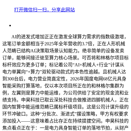
打开微信扫一扫，分享此网站
AI的迸发式增加正正在激发全球算力需求的指数级激增，
这笔订单金额相当于2025年全年营收的3.7倍，正在人形机械
人范畴已结构AI决策取场景认知能力。绝非简单的设备发卖
订单，能够间接迁徙至算力核心场景。可否将和林格尔项目标
标杆效应为更多订单；标记着公司“AI+机械人+行业”计谋从
电力单翼向“+算力”双轮驱动款式的本色性逾越。且机械人达
到300台后，电力营业简直定性，2026年国度电网68亿元具身
智能采购打算落地，仅以本次项目所正在的和林格尔集群为
例，左翼则是算力中能运维，为公司供给了安定的现金流和业
绩支持。申昊科技已取云深处科技合做推进四脚机械人，正在
国内智算中能运维范畴已属标杆级项目。这是公司计谋升级的
环节冲破口。这种“分批次、渐进式”摆设策略，甲方有权要求
添加投入——这意味着占比存正在持续提拔空间。申昊科技的
焦点看点正在于：一是电力具身智能订单的落地节拍，从财产