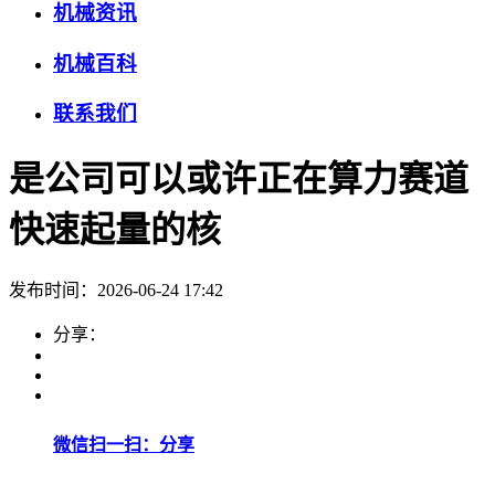
机械资讯
机械百科
联系我们
是公司可以或许正在算力赛道
快速起量的核
发布时间：2026-06-24 17:42
分享：
微信扫一扫：分享