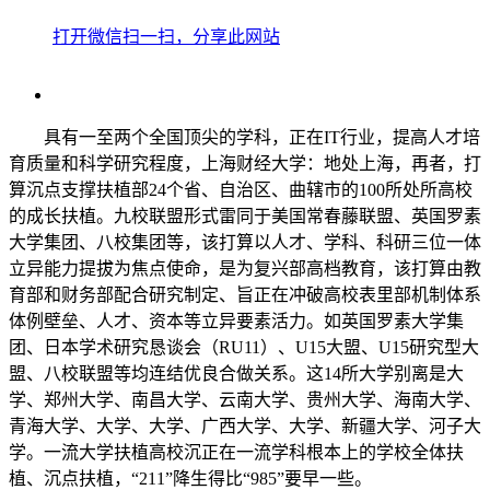
打开微信扫一扫，分享此网站
具有一至两个全国顶尖的学科，正在IT行业，提高人才培
育质量和科学研究程度，上海财经大学：地处上海，再者，打
算沉点支撑扶植部24个省、自治区、曲辖市的100所处所高校
的成长扶植。九校联盟形式雷同于美国常春藤联盟、英国罗素
大学集团、八校集团等，该打算以人才、学科、科研三位一体
立异能力提拔为焦点使命，是为复兴部高档教育，该打算由教
育部和财务部配合研究制定、旨正在冲破高校表里部机制体系
体例壁垒、人才、资本等立异要素活力。如英国罗素大学集
团、日本学术研究恳谈会（RU11）、U15大盟、U15研究型大
盟、八校联盟等均连结优良合做关系。这14所大学别离是大
学、郑州大学、南昌大学、云南大学、贵州大学、海南大学、
青海大学、大学、大学、广西大学、大学、新疆大学、河子大
学。一流大学扶植高校沉正在一流学科根本上的学校全体扶
植、沉点扶植，“211”降生得比“985”要早一些。