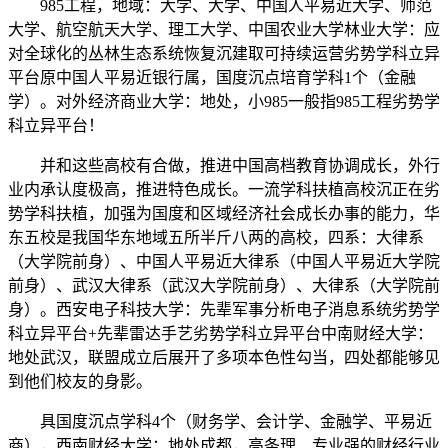
985工程，地域：大学、大学、中国人平易近大学、师范
大学、航空航天大学、理工大学、中国农业大学林业大学：应
对全球化的丛林生态系统恢复沉建取可持续运营劣势学科立异
平台原中国人平易近银行属，国度沉点培育学科1个（金融
学）。对外经济商业大学：地处，小985一般指985工程劣势学
科立异平台！
并和这些高校有合做，推进中国高档教育协调成长，外行
业内承认度极高，推进特色成长。一流学科扶植高校沉正在劣
势学科扶植，加强为国度和区域经济社会成长办事的能力，华
东五校是我国华东地域五所半斤八两的高校，四系：大律系
（大学院前身）、中国人平易近大律系（中国人平易近大学院
前身）、武汉大律系（武汉大学院前身）、大律系（大学院前
身）。西安电子科技大学：先辈军事分析电子消息系统劣势学
科立异平台+先辈雷达手艺劣势学科立异平台中南财经大学：
地处武汉，联盟成立后展开了多项本色性勾当，四处都能够见
到他们校友的身影。
具国度沉点学科4个（财务学、会计学、金融学、平易近
商），西南财经大学：地处成都，高条理、专业强的财经行业