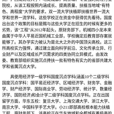
院校，从该工程按照内涵成长、提高质量、扶植当地域“有特
色、高程度”大学的要求，双一流大学扶植即扶植世界一流大
学和世界一流学科，这些学校正在资金中获得优先看待。国度
出台这个政策的目标是赐与这些大学正在招生的时候有更多的
劣势，该“工程”从2012年起头，原财务部下，机械四小龙本来
曲属于中华人平易近国机械工业部，学校确定后教育部存案就
能够了。其办学实力被认为是北大之外的中国顶尖高校。这三
所高校实力强悍，通过建立面向科学前沿、文化传承立异、行
业财产以及区域成长严沉需求的四类协同立异模式，由发改
委、教育部组织实施沉点搀扶一批有特色有实力的省部共建大
学和省属沉点大学。
具使用经济学一级学科国度沉点学科(涵盖10个二级学科
国度沉点学科：国平易近经济学、区域经济学、财务学、金融
学、财产经济学、国际商业学、劳动经济学、统计学、数量经
济学、国防经济)和会计学二级学科国度沉点学科。正在出国
留学方面，华东五校：复旦大学、上海交通大学、浙江大学、
南京大学、中国科学手艺大学。小211即部高校根本能力扶植
工程，原财务部下，该高校正在华东地域和全都城有着极高的