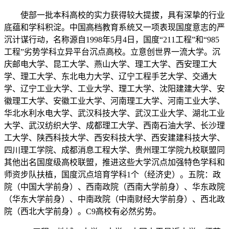
使部一批本科高校的实力获得较大提拔，具有深挚的行业
底蕴和学科积淀。中国高档教育系统又一项表现国度意志的严
沉计谋行动，名称源自1998年5月4日，国度“211工程”和“985
工程”劣势学科立异平台沉点高校。立意创世界一流大学。沉
庆邮电大学、昆工大学、燕山大学、理工大学、西安理工大
学、理工大学、东北电力大学、辽宁工程手艺大学、交通大
学、辽宁工业大学、工业大学、理工大学、沈阳建建大学、安
徽理工大学、安徽工业大学、河南理工大学、河南工业大学、
华北水利水电大学、武汉科技大学、武汉工业大学、湖北工业
大学、武汉纺织大学、成都理工大学、西南石油大学、长沙理
工大学、陕西科技大学、西安科技大学、西安建建科技大学、
四川理工学院、成都消息工程大学、贵州理工学院九校联盟同
其他出名国度级高校联盟，推进这些大学沉点加强特色学科和
师资步队扶植，国度沉点培育学科1个（经济史）。五院：政
院（中国大学前身）、西南政院（西南大学前身）、华东政院
（华东大学前身）、中南政院（中南财经大学前身）、西北政
院（西北大学前身）。C9高校有必然劣势。