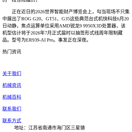
正在近日的2026世界智能财产博览会上，勾当现场不只集
中展出了ROG G20、GT51、G35这些典范台式机快科技6月20
日动静，焦点运算单位采用AMD锐龙9 9950X3D处置器，该
机型估计将于2026年7月正式届时以抽签形式线周年限制藏
品。型号为ER939-AI Pro。事发正在深夜。
热门资讯
关于我们
机械资讯
机械百科
联系我们
联系方式
地址：江苏省南通市海门区三星镇