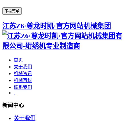
下拉菜单
江苏Z6·尊龙时凯·官方网站机械集团
首页
关于我们
机械资讯
机械百科
联系我们
新闻中心
关于我们