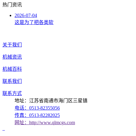
热门资讯
2026-07-04
这是为了把各类软
关于我们
机械资讯
机械百科
联系我们
联系方式
地址：江苏省南通市海门区三星镇
电话：0513-82355056
传真：0513-82282025
网址：http://www.qlmcgs.com