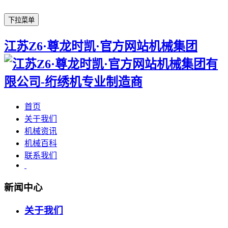
下拉菜单
江苏Z6·尊龙时凯·官方网站机械集团
首页
关于我们
机械资讯
机械百科
联系我们
新闻中心
关于我们