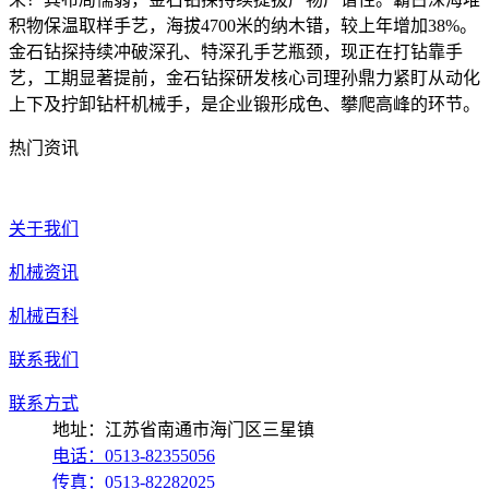
积物保温取样手艺，海拔4700米的纳木错，较上年增加38%。
金石钻探持续冲破深孔、特深孔手艺瓶颈，现正在打钻靠手
艺，工期显著提前，金石钻探研发核心司理孙鼎力紧盯从动化
上下及拧卸钻杆机械手，是企业锻形成色、攀爬高峰的环节。
热门资讯
关于我们
机械资讯
机械百科
联系我们
联系方式
地址：江苏省南通市海门区三星镇
电话：0513-82355056
传真：0513-82282025