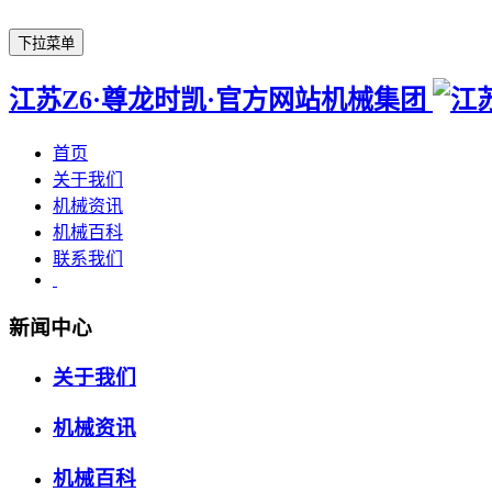
下拉菜单
江苏Z6·尊龙时凯·官方网站机械集团
首页
关于我们
机械资讯
机械百科
联系我们
新闻中心
关于我们
机械资讯
机械百科