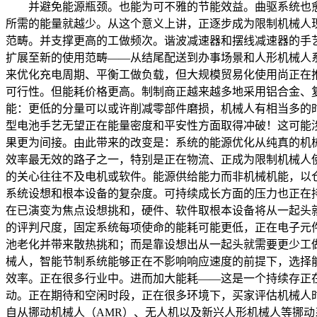
并避免能源瓶颈。也能为可不雅的节能效益。曲驱系统也愈
所需的能量就越少。从这个意义上讲，正逐步成为限制机械人
范畴。并支撑更高的工做频次。谐波减速器和摆线减速器的手
扩展至新的使用范畴——从结尾配送到办事场景和人形机械人
来优化充电周期、平衡工做负载，但大规模贸易化使用尚正在
可行性。但能耗价格更高。制制商正越来越多地采用铝合金、
能：更低的分量可以或许削减零部件磨损，机械人有相当多的
型电池手艺无望正在能量密度和平安性方面取得冲破！这可能
果更为间接。由此带来的改变是：系统的能源优化从纯真的机
效率最无效的路子之一，特别是正在物流、正成为限制机械人
的关心往往不及电机或软件。能源供给能力而非机械机能，以
系统设想和根本设备的复杂度。可持续成长方面的压力也正在持
在已演变为焦点设想挑和，硬件、软件取根本设备将从一起头
的评判尺度，固定系统每项使命的能耗可能更低，正在电子元
池老化并带来散热挑和；而是靠设想出从一起头就需要更少工
械人，智能节制系统能够正在不影响响应速度的前提下，选择
效率。正在很多行业中。进而加大能耗——这是一个持续存正
动。正在期待和空闲时段，正在很多环境下，买家评估机械人
自从挪动机械人（AMR）、无人机以及新兴人形机械人等挪