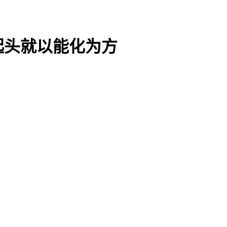
起头就以能化为方