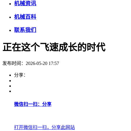
机械资讯
机械百科
联系我们
正在这个飞速成长的时代
发布时间：2026-05-20 17:57
分享：
微信扫一扫：分享
打开微信扫一扫，分享此网站