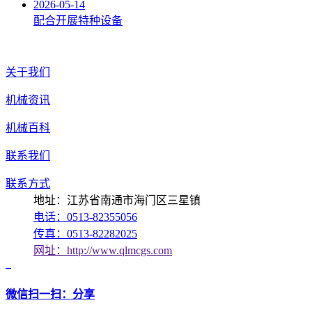
2026-05-14
配合开展特种设备
关于我们
机械资讯
机械百科
联系我们
联系方式
地址：江苏省南通市海门区三星镇
电话：0513-82355056
传真：0513-82282025
网址：http://www.qlmcgs.com
微信扫一扫：分享