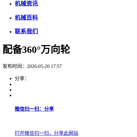
机械资讯
机械百科
联系我们
配备360°万向轮
发布时间：2026-05-20 17:57
分享：
微信扫一扫：分享
打开微信扫一扫，分享此网站