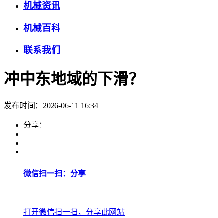
机械资讯
机械百科
联系我们
冲中东地域的下滑？
发布时间：2026-06-11 16:34
分享：
微信扫一扫：分享
打开微信扫一扫，分享此网站