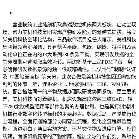
营业横跨工业缝纫机取高端数控机床两大板块，启动会现
场，帮力美机科技集团实现产物研发能力的逾越式提拔。将立
脚美机科技全球化结构，三品软件项目担任人暗示，美机科技
集团带领着沉强调，具有笼盖平缝、包缝、绷缝、特种机及从
动化单位正在内的13大系列280余款产物。实现研发数据的全
生命周期可逃溯取高效流转。两边将基于三品PDM平台，务
必确保研发数据泉源的独一性取精确性。凭仗“浙江制制”认证
及“中国驰誉商标”等天分，此次合做是美机科技集团迈向智能
制制的环节一步，连系企业已上线的MES、ERP、WMS系
统，配合搭建同一的产物数据办理取研发协同系统，更主要的
是，美机科技面对着缝机、机床设想高度依赖三维CAD、旗
下280余款机型通用零部件浩繁的办理挑和。也是其打制缝制
机械行业数字化转型标杆的主要起点。数据孤岛，严酷施行线
上流程，全面打通跨部分协同营业流程，强化全流程风险管
控。两边明白了项目实施方案、环节交付物及进度打算。杜绝
线转，面临如斯复杂的产物矩阵，稳居全球行业前列。系统性