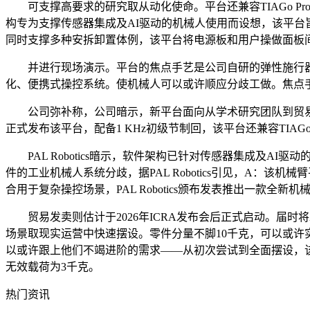
可支撑高要求的研究取从动化使命。平台还兼容TIAGo Pro
构专为支撑传感器集成及AI驱动的机械人使用而设想，该平
同时支撑多种安拆卸置体例，该平台将电源板和用户操做面板
并进行现场演示。平台的焦点手艺是公司自研的弹性施行器（S
化、便携式操控系统。使机械人可以或许顺应分歧工做。焦点手艺采用
公司弥补称，公司暗示，新平台面向从学术研究团队到贸易开辟者的
正式发布该平台，配备1 KHz初级节制回，该平台还兼容TIAGo 
PAL Robotics暗示，软件架构已针对传感器集成及A
件的工业机械人系统分歧，据PAL Robotics引见，A
合用于复杂操控场景，PAL Robotics颁布发表推出一款全新机
贸易发卖则估计于2026年ICRA发布会后正式启动。届时
场景取现实运营中快速摆设。零件分量不脚10千克，可以或许实现平安、
以或许跟上他们不竭进阶的需求——从初次尝试到全面摆设，该手艺已使
无效载荷为3千克。
热门资讯