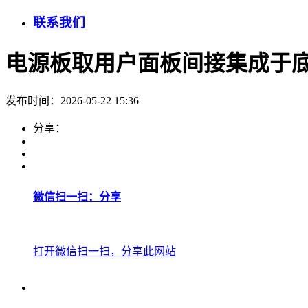
联系我们
电源板取用户面板间接集成于
发布时间：2026-05-22 15:36
分享：
微信扫一扫：分享
打开微信扫一扫，分享此网站