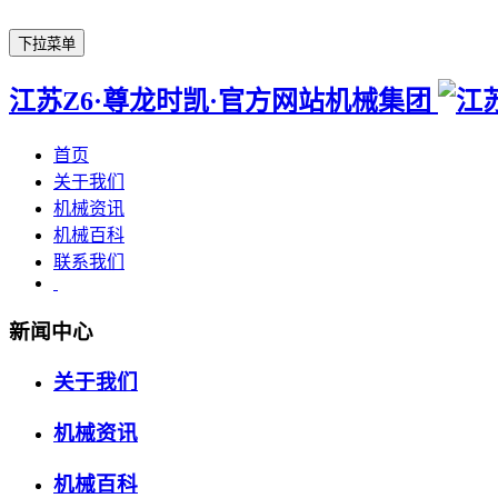
下拉菜单
江苏Z6·尊龙时凯·官方网站机械集团
首页
关于我们
机械资讯
机械百科
联系我们
新闻中心
关于我们
机械资讯
机械百科