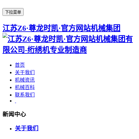
下拉菜单
江苏Z6·尊龙时凯·官方网站机械集团
首页
关于我们
机械资讯
机械百科
联系我们
新闻中心
关于我们