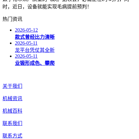
时，近日，设备就能实现毛病提前预判！
热门资讯
2026-05-12
款式曾经比力清晰
2026-05-11
龙平台凭仗其全新
2026-05-11
业锻形成色、攀爬
关于我们
机械资讯
机械百科
联系我们
联系方式